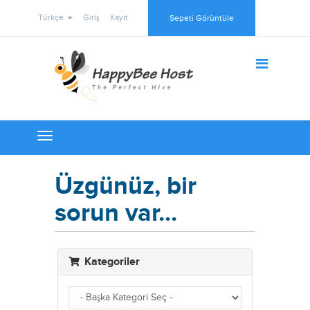
Türkçe
Giriş
Kayıt
Sepeti Görüntüle
Toggle
navigation
Üzgünüz, bir
sorun var...
Kategoriler