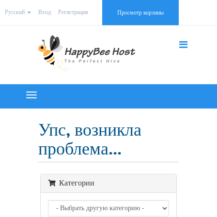
Русский
Вход
Регистрация
Просмотр корзины
Toggle
navigation
Упс, возникла
проблема...
Категории