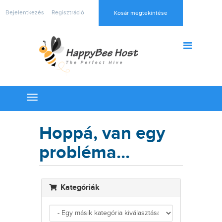
Bejelentkezés
Regisztráció
Kosár megtekintése
Toggle
navigation
Hoppá, van egy
probléma...
Kategóriák