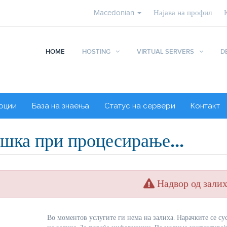
Macedonian
Најава на профил
HOME
HOSTING
VIRTUAL SERVERS
D
оции
База на знаења
Статус на сервери
Контакт
шка при процесирање...
Надвор од зали
Во моментов услугите ги нема на залиха. Нарачките се су