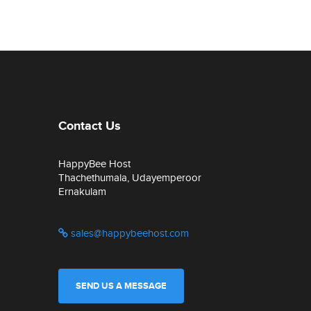
Contact Us
HappyBee Host
Thachethumala, Udayemperoor
Ernakulam
sales@happybeehost.com
SEND US A MESSAGE