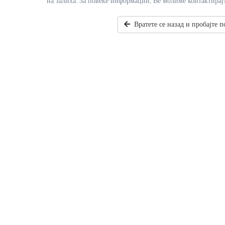
на залиха. За повеќе информации, Ве молиме контактирајт
Вратете се назад и пробајте 