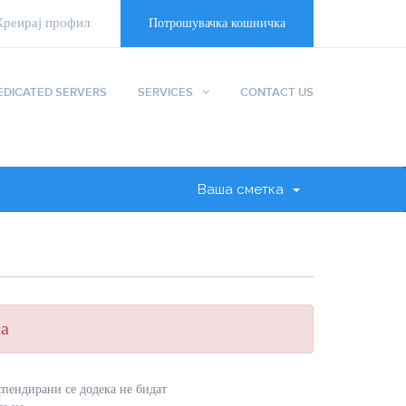
Креирај профил
Потрошувачка кошничка
EDICATED SERVERS
SERVICES
CONTACT US
Ваша сметка
ха
спендирани се додека не бидат