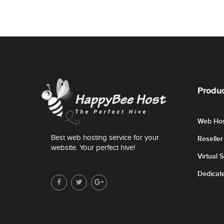
Produc
Web Hos
Best web hosting service for your
Reselle
website. Your perfect hive!
Virtual 
Dedicat