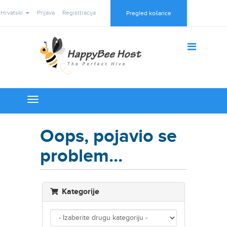
Hrvatski
Prijava
Registtracija
Pregled košarice
Toggle
navigation
Oops, pojavio se
problem...
Kategorije