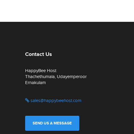
Contact Us
HappyBee Host
Thachethumala, Udayemperoor
Ernakulam
sales@happybeehost.com
SEND US A MESSAGE