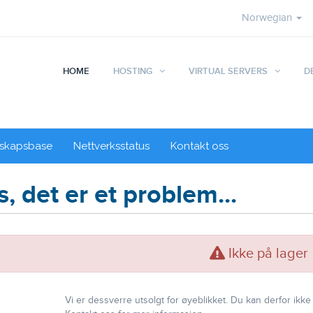
Norwegian
HOME
HOSTING
VIRTUAL SERVERS
D
skapsbase
Nettverksstatus
Kontakt oss
, det er et problem...
Ikke på lager
Vi er dessverre utsolgt for øyeblikket. Du kan derfor ikke