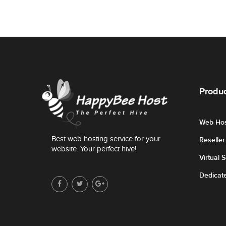
Produc
Web Hos
Best web hosting service for your
Reselle
website. Your perfect hive!
Virtual 
Dedicat