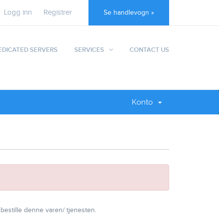
Logg inn
Registrer
Se handlevogn »
EDICATED SERVERS
SERVICES
CONTACT US
Konto
 bestille denne varen/ tjenesten.