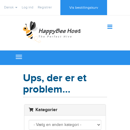
Dansk
Log ind
Registrer
Vis bestillingskurv
Toggle
navigation
Ups, der er et
problem…
Kategorier