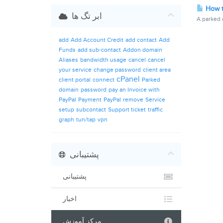
How t
ابر تگ ها
A parked 
add
Add Account Credit
add contact
Add
Funds
add sub-contact
Addon domain
Aliases
bandwidth usage
cancel
cancel
your service
change password
client area
cPanel
client portal
connect
Parked
domain
password
pay an Invoice with
PayPal
Payment
PayPal
remove
Service
setup
subcontact
Support ticket
traffic
graph
tun/tap
vpn
پشتیبانی
پشتیبانی
اخبار
مرکز آموزش