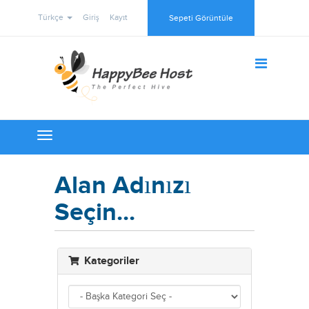
Türkçe
Giriş
Kayıt
Sepeti Görüntüle
Toggle
navigation
Alan Adınızı
Seçin...
Kategoriler