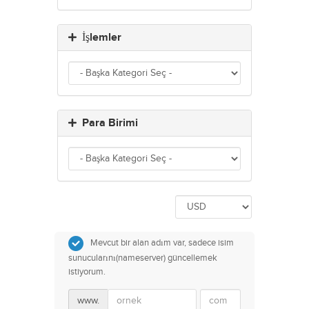
İşlemler
Para Birimi
Mevcut bir alan adım var, sadece isim
sunucularını(nameserver) güncellemek
istiyorum.
www.