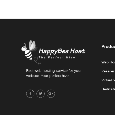
Produc
Web Hos
Best web hosting service for your
Reselle
website. Your perfect hive!
Virtual 
Dedicat