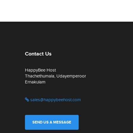
Contact Us
HappyBee Host
Thachethumala, Udayemperoor
Ernakulam
sales@happybeehost.com
SEND US A MESSAGE