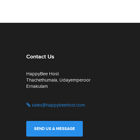
Contact Us
HappyBee Host
Thachethumala, Udayemperoor
Ernakulam
sales@happybeehost.com
SEND US A MESSAGE