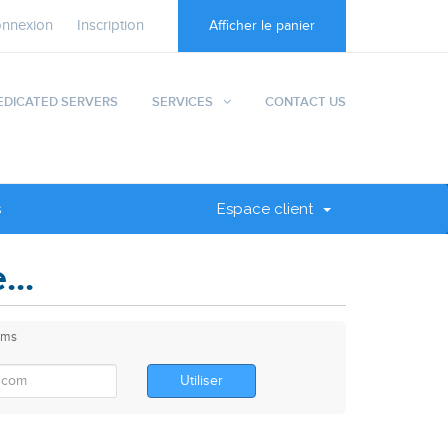
nnexion
Inscription
Afficher le panier
EDICATED SERVERS
SERVICES
CONTACT US
s
Espace client
..
oms
Utiliser