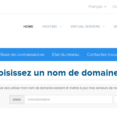
Français
Co
HOME
HOSTING
VIRTUAL SERVERS
D
Base de connaissances
État du réseau
Contactez-nou
isissez un nom de domaine.
Je vais utiliser mon nom de domaine existant et mettre à jour mes serveurs de n
www.