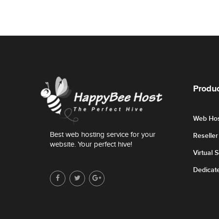
Produc
Web Hos
Best web hosting service for your
Reselle
website. Your perfect hive!
Virtual 
Dedicat