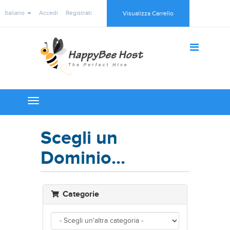
Italiano
Accedi
Registrati
Visualizza Carrello
Toggle
navigation
Scegli un
Dominio...
Categorie