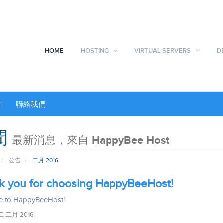
HOME
HOSTING
VIRTUAL SERVERS
D
態
聯絡我們
聞
最新消息，來自 HappyBee Host
公告
二月 2016
k you for choosing HappyBeeHost!
e to HappyBeeHost!
 二月 2016