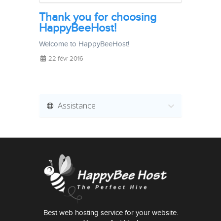
Thank you for choosing
HappyBeeHost!
Welcome to HappyBeeHost!
22 févr 2016
Assistance
Best web hosting service for your website.