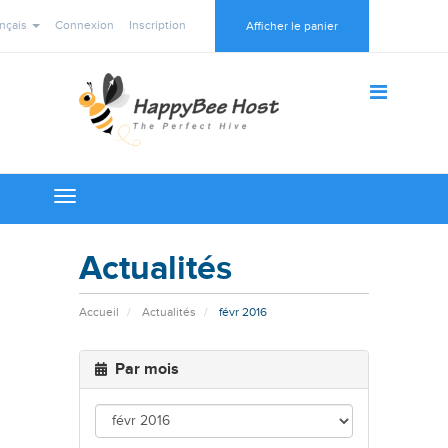
nçais
Connexion
Inscription
Afficher le panier
Toggle
navigation
Actualités
Accueil
Actualités
févr 2016
Par mois