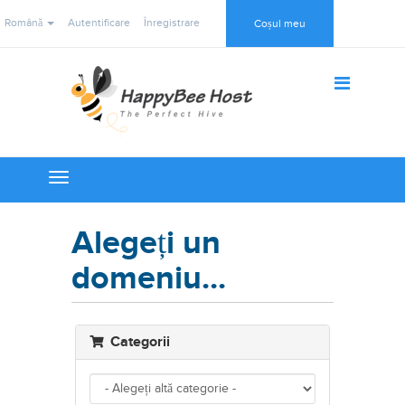
Română
Autentificare
Înregistrare
Coșul meu
Toggle
navigation
Alegeți un
domeniu...
Categorii