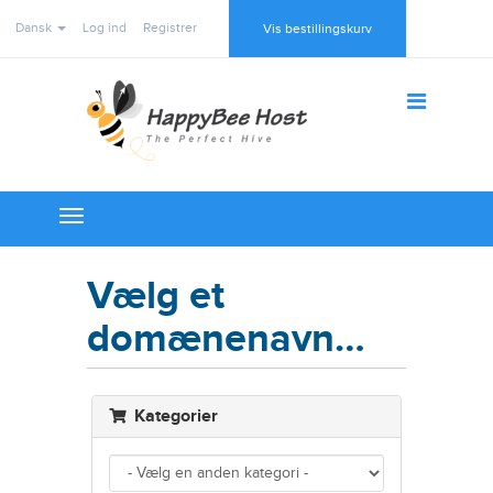
Dansk
Log ind
Registrer
Vis bestillingskurv
Toggle
navigation
Vælg et
domænenavn…
Kategorier