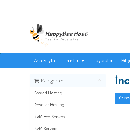
Ana Sayfa
Ürünler
Duyurular
Bilg
İn
Kategoriler
Shared Hosting
Ürün/
Reseller Hosting
KVM Eco Servers
KVM Servers