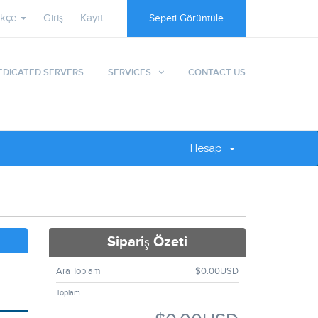
rkçe
Giriş
Kayıt
Sepeti Görüntüle
EDICATED SERVERS
SERVICES
CONTACT US
Hesap
Sipariş Özeti
Ara Toplam
$0.00USD
Toplam