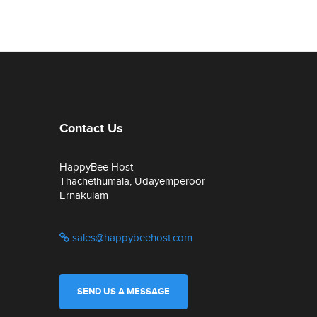
Contact Us
HappyBee Host
Thachethumala, Udayemperoor
Ernakulam
sales@happybeehost.com
SEND US A MESSAGE