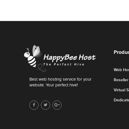
Produc
Web Hos
Best web hosting service for your
Reselle
website. Your perfect hive!
Virtual 
Dedicat