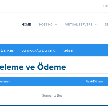
Tü
HOME
HOSTING
VIRTUAL SERVERS
D
i Bankası
Sunucu/Ağ Durumu
İletişim
celeme ve Ödeme
Seçenek
Fiyat/Dönem
Sepetiniz Boş