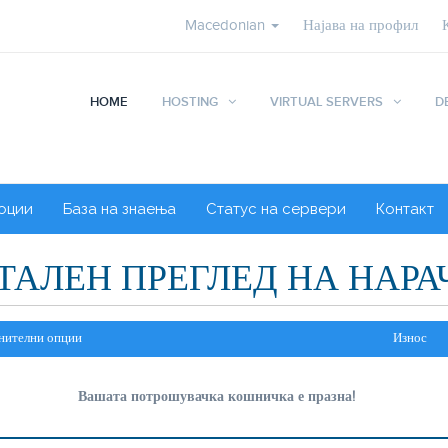
Macedonian
Најава на профил
HOME
HOSTING
VIRTUAL SERVERS
D
оции
База на знаења
Статус на сервери
Контакт
ТАЛЕН ПРЕГЛЕД НА НАРА
нителни опции
Износ
Вашата потрошувачка кошничка е празна!