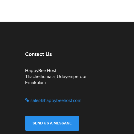
Contact Us
HappyBee Host
Thachethumala, Udayemperoor
Ernakulam
sales@happybeehost.com
SEND US A MESSAGE