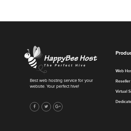
Produc
Web Hos
Best web hosting service for your
Reselle
website. Your perfect hive!
Virtual 
Dedicat