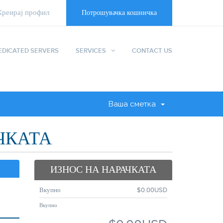
Креирај профил
Потрошувачка кошничка
EDICATED SERVERS
SERVICES
CONTACT US
Ваша сметка
ЧКАТА
ИЗНОС НА НАРАЧКАТА
Вкупно
$0.00USD
Вкупно