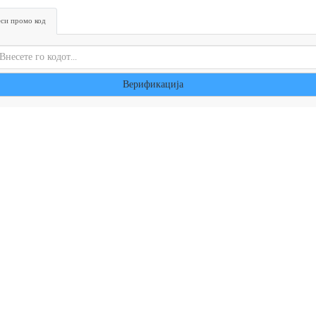
си промо код
Верификација