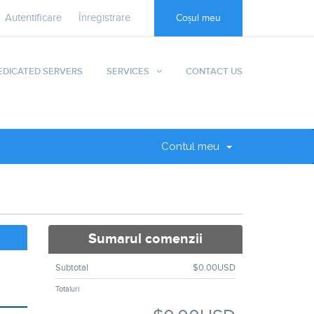
Autentificare
Înregistrare
Coșul meu
EDICATED SERVERS
SERVICES
CONTACT US
Contul meu
Sumarul comenzii
Subtotal
$0.00USD
Totaluri