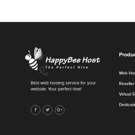
Produc
Web Hos
Best web hosting service for your
Reselle
website. Your perfect hive!
Virtual 
Dedicat