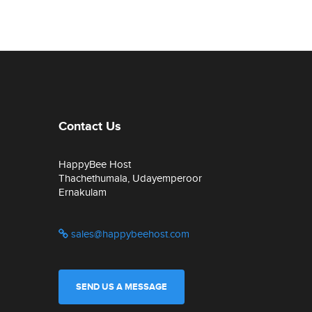
Contact Us
HappyBee Host
Thachethumala, Udayemperoor
Ernakulam
sales@happybeehost.com
SEND US A MESSAGE