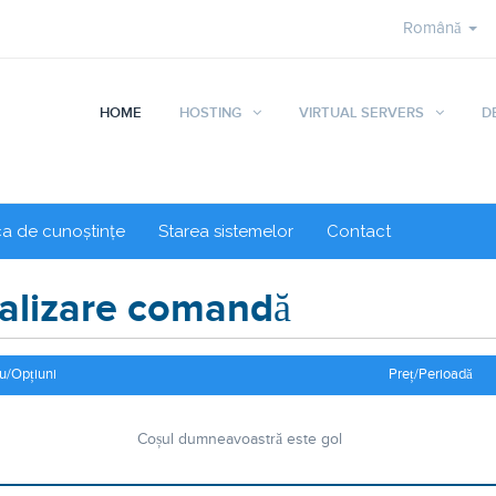
Română
HOME
HOSTING
VIRTUAL SERVERS
D
ca de cunoștințe
Starea sistemelor
Contact
alizare comandă
iu/Opțiuni
Preț/Perioadă
Coșul dumneavoastră este gol