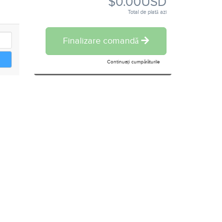
$0.00USD
Total de plată azi
Finalizare comandă
Continuați cumpărăturile