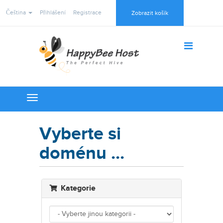
Čeština
Přihlášení
Registrace
Zobrazit košík
Toggle
navigation
Vyberte si
doménu ...
Kategorie