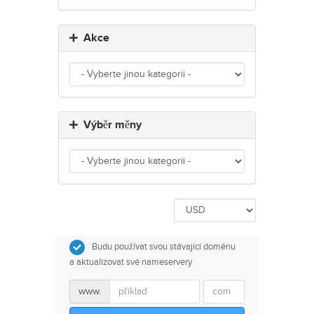
Akce
Výběr měny
Budu používat svou stávající doménu
a aktualizovat své nameservery
www.