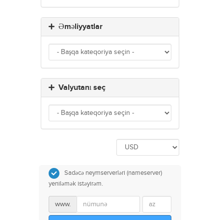
Əməliyyatlar
Valyutanı seç
Sadəcə neymserverləri (nameserver)
yeniləmək istəyirəm.
www.