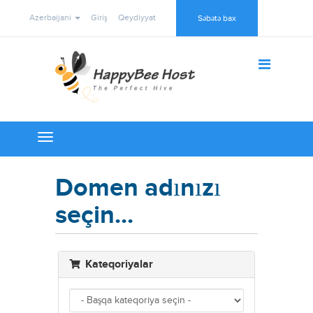
Azerbaijani
Giriş
Qeydiyyat
Səbətə bax
Toggle
navigation
Domen adınızı
seçin...
Kateqoriyalar