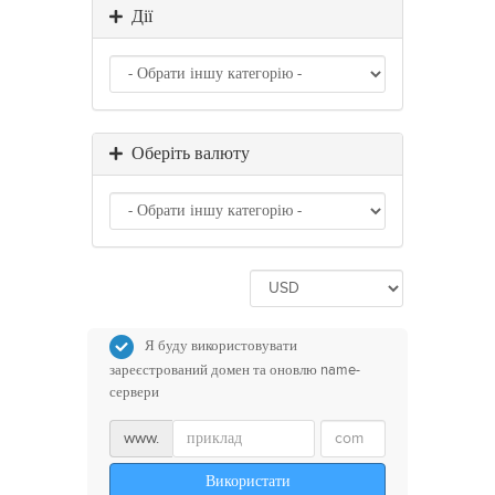
Дії
Оберіть валюту
Я буду використовувати
зареєстрований домен та оновлю name-
сервери
www.
Використати