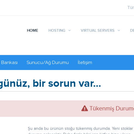
Tü
HOME
HOSTING
VIRTUAL SERVERS
D
i Bankası
Sunucu/Ağ Durumu
İletişim
ünüz, bir sorun var...
Tükenmiş Durum
Şu anda bu ürünün stoğu tükenmiş durumda. Yeni stoklar 