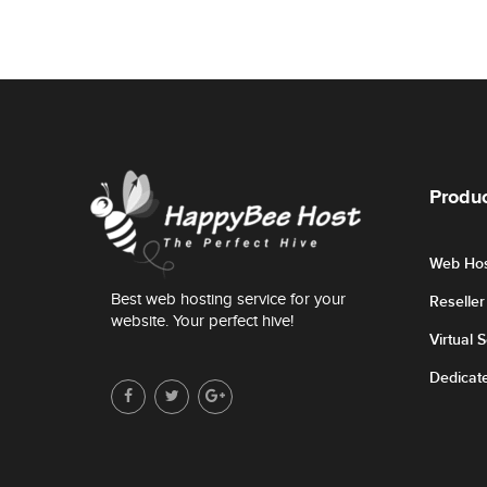
Produc
Web Hos
Best web hosting service for your
Reselle
website. Your perfect hive!
Virtual 
Dedicat