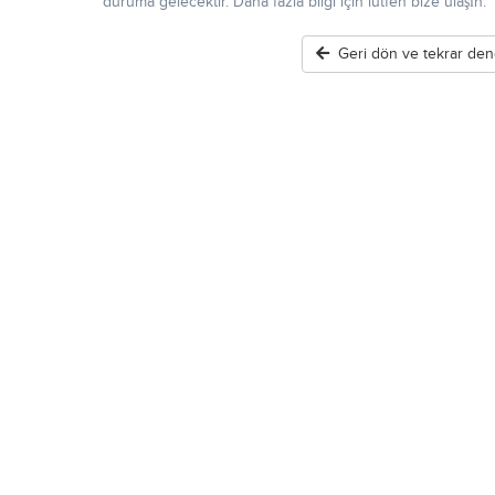
duruma gelecektir. Daha fazla bilgi için lütfen bize ulaşın.
Geri dön ve tekrar den