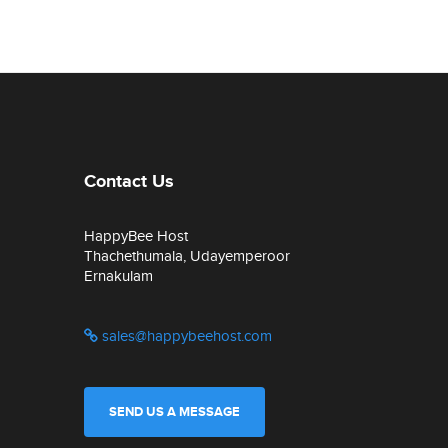
Contact Us
HappyBee Host
Thachethumala, Udayemperoor
Ernakulam
sales@happybeehost.com
SEND US A MESSAGE