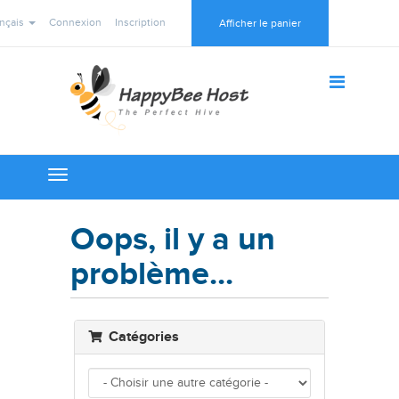
nçais
Connexion
Inscription
Afficher le panier
Toggle
navigation
Oops, il y a un
problème...
Catégories