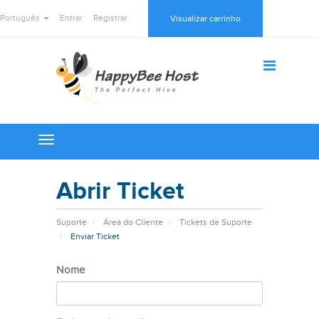
Português
Entrar
Registrar
Visualizar carrinho
Toggle
navigation
Abrir Ticket
Suporte
Área do Cliente
Tickets de Suporte
Enviar Ticket
Nome