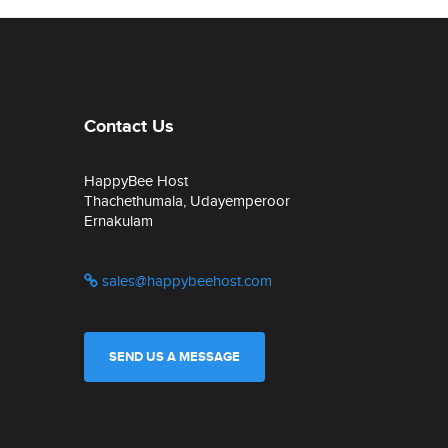
Contact Us
HappyBee Host
Thachethumala, Udayemperoor
Ernakulam
sales@happybeehost.com
SEND US A MESSAGE