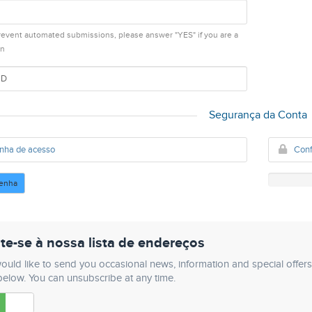
revent automated submissions, please answer "YES" if you are a
an
Segurança da Conta
Senha
te-se à nossa lista de endereços
uld like to send you occasional news, information and special offers by
elow. You can unsubscribe at any time.
Não