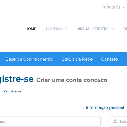
Português
HOME
HOSTING
VIRTUAL SERVERS
D
Base de Conhecimento
Status da Rede
Contato
istre-se
Criar uma conta conosco
Registre-se
Informação pessoal