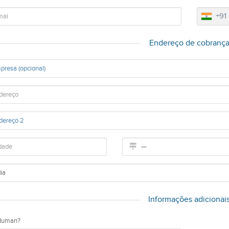
+91
Endereço de cobranç
Informações adicionai
Human?