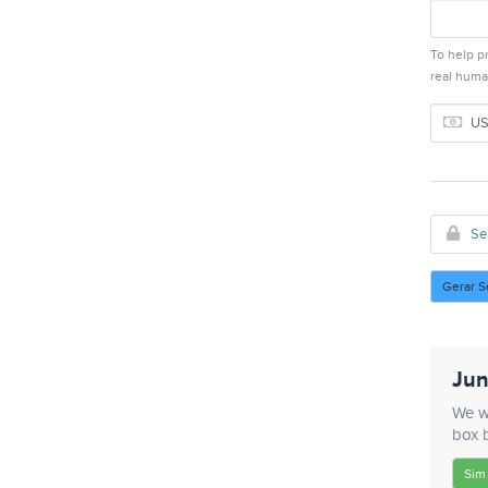
To help p
real hum
Gerar 
Jun
We wo
box b
Sim