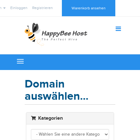
ch
Einloggen
Registrieren
Warenkorb ansehen
Toggle
navigation
Domain
auswählen...
Kategorien