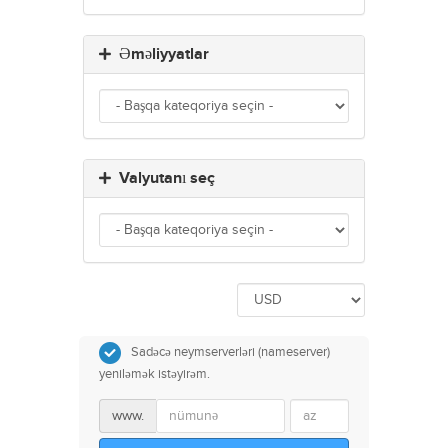
Əməliyyatlar
Valyutanı seç
Sadəcə neymserverləri (nameserver)
yeniləmək istəyirəm.
www.