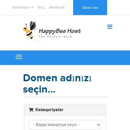
Azerbaijani
Giriş
Qeydiyyat
Səbətə bax
Toggle
navigation
Domen adınızı
seçin...
Kateqoriyalar