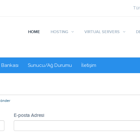
Tü
HOME
HOSTING
VIRTUAL SERVERS
D
i Bankası
Sunucu/Ağ Durumu
İletişim
Gönder
E-posta Adresi