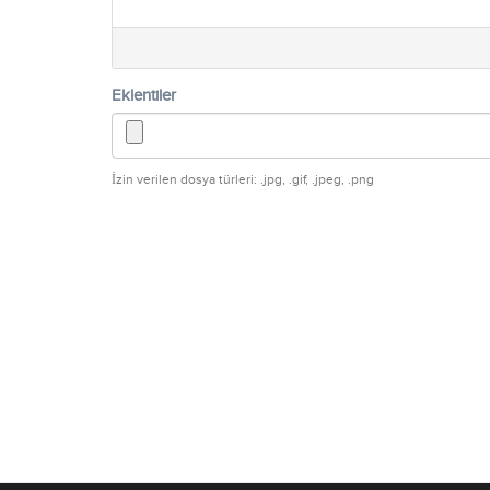
Eklentiler
İzin verilen dosya türleri: .jpg, .gif, .jpeg, .png