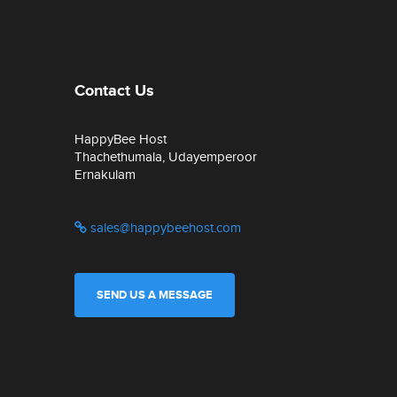
Contact Us
HappyBee Host
Thachethumala, Udayemperoor
Ernakulam
sales@happybeehost.com
SEND US A MESSAGE