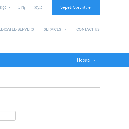
rkçe
Giriş
Kayıt
Sepeti Görüntüle
EDICATED SERVERS
SERVICES
CONTACT US
Hesap