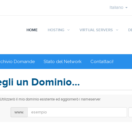
Italiano
HOME
HOSTING
VIRTUAL SERVERS
D
rchivio Domande
Stato del Network
Contattaci!
gli un Dominio...
Utilizzerò il mio dominio esistente ed aggiornerò i nameserver
www.