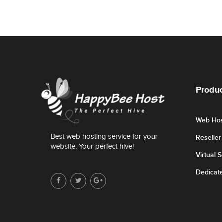
Produc
Web Hos
Best web hosting service for your
Reselle
website. Your perfect hive!
Virtual 
Dedicat