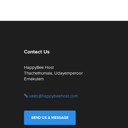
Contact Us
HappyBee Host
Thachethumala, Udayemperoor
Ernakulam
sales@happybeehost.com
SEND US A MESSAGE