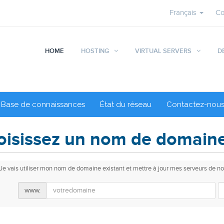
Français
Co
HOME
HOSTING
VIRTUAL SERVERS
D
Base de connaissances
État du réseau
Contactez-nou
isissez un nom de domaine.
Je vais utiliser mon nom de domaine existant et mettre à jour mes serveurs de n
www.