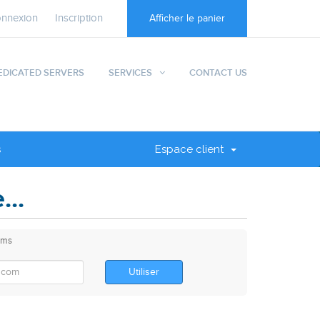
nnexion
Inscription
Afficher le panier
EDICATED SERVERS
SERVICES
CONTACT US
s
Espace client
..
oms
Utiliser