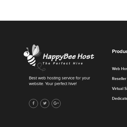
Produc
Web Hos
Best web hosting service for your
Reselle
website. Your perfect hive!
Virtual 
Dedicat