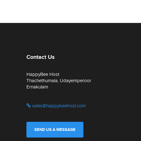
Contact Us
HappyBee Host
Thachethumala, Udayemperoor
Ernakulam
sales@happybeehost.com
SEND US A MESSAGE