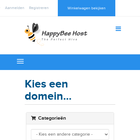
Aanmelden
Registreren
Winkelwagen bekijken
Toggle
navigation
Kies een
domein...
Categorieën