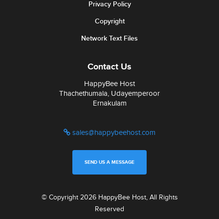
Privacy Policy
Copyright
Network Text Files
Contact Us
HappyBee Host
Thachethumala, Udayemperoor
Ernakulam
sales@happybeehost.com
SEND US A MESSAGE
© Copyright 2026 HappyBee Host, All Rights
Reserved