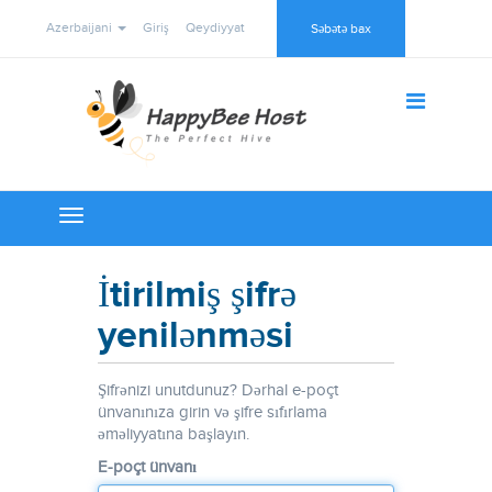
Azerbaijani
Giriş
Qeydiyyat
Səbətə bax
Toggle
navigation
İtirilmiş şifrə
yenilənməsi
Şifrənizi unutdunuz? Dərhal e-poçt
ünvanınıza girin və şifre sıfırlama
əməliyyatına başlayın.
E-poçt ünvanı