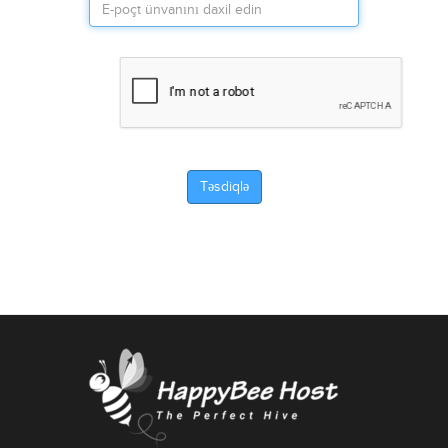
Təsdiqlə