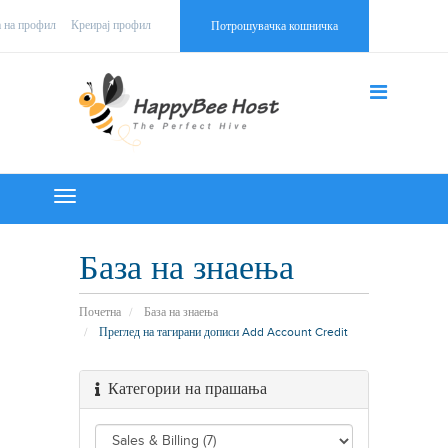
а на профил
Креирај профил
Потрошувачка кошничка
Toggle
navigation
База на знаења
Почетна
База на знаења
Преглед на тагирани дописи Add Account Credit
Категории на прашања