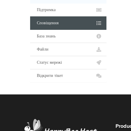
Підтримка
Сповіщення
База знань
Файли
Статус мережі
Відкрити тікет
Produc