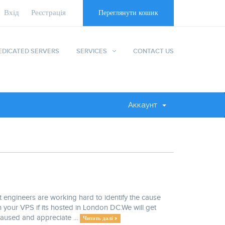
Вхід
Реєстрація
Переглянути кошик
EDICATED SERVERS
SERVICES
CONTACT US
Аккаунт
engineers are working hard to identify the cause
 your VPS if its hosted in London DC.We will get
caused and appreciate ...
Читать далі »