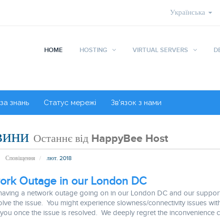
Українська
HOME
HOSTING
VIRTUAL SERVERS
D
за знань
Статус мережі
Зв'язок з нами
вини
Останнє від HappyBee Host
Сповіщення
лют. 2018
ork Outage in our London DC
having a network outage going on in our London DC and our support 
lve the issue. You might experience slowness/connectivity issues with
you once the issue is resolved. We deeply regret the inconvenience 