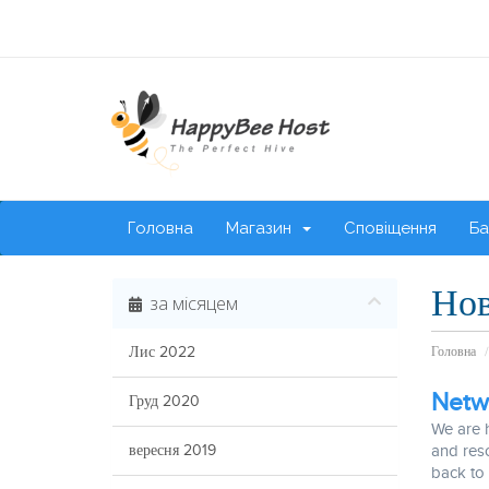
Головна
Магазин
Сповіщення
Ба
Но
за місяцем
Лис 2022
Головна
Netw
Груд 2020
We are 
вересня 2019
and reso
back to 